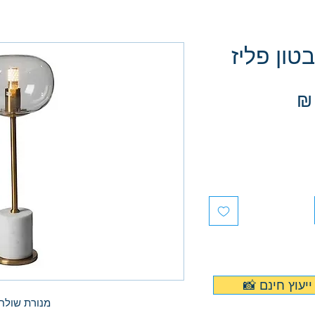
טון פליז
מחיר
ייעוץ חינם
מנורת שולח