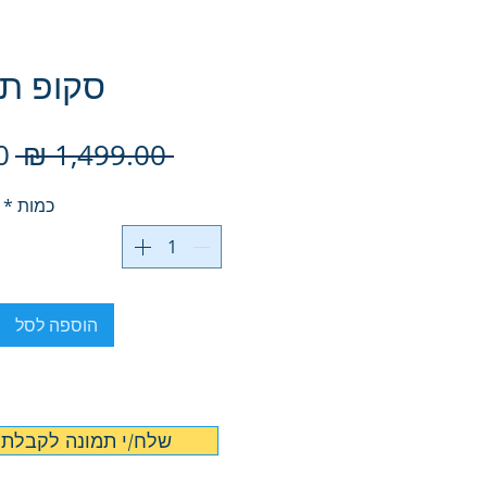
סקופ תל
מח
 ‏1,499.00 ‏₪ 
רג
כמות
*
הוספה לסל
📸 שלח/י תמונה לקבלת 