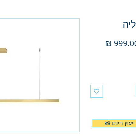
יה
יר
מחיר
יל
מבצע
ייעוץ חינם